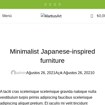
0
Menü
₺
0,0
Blog
Ana Sayfa
Inspiration
INSPIRATION
Minimalist Japanese-inspired
furniture
admin
Ağustos 26, 2021
Açık Ağustos 26, 2021
0
A taciti cras scelerisque scelerisque gravida natoque nulla
vestibulum turpis primis adipiscing faucibus scelerisque
adipiscing aliquet pretium. Et iaculis mi velit tincidunt