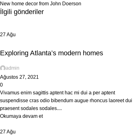
New home decor from John Doerson
İlgili gönderiler
27
Ağu
DECORATION
Exploring Atlanta’s modern homes
admin
Ağustos 27, 2021
0
Vivamus enim sagittis aptent hac mi dui a per aptent
suspendisse cras odio bibendum augue rhoncus laoreet dui
praesent sodales sodales....
Okumaya devam et
27
Ağu
INSPIRATION